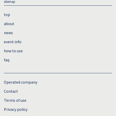
sitemap
top
about
news
event info
how to use
faq
sitemap
Operated company
Contact
Terms of use
Privacy policy