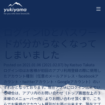
ログインIDとパスワー
ドが分からなくなって
しまいました
Posted on
2021.01.06
(2021.02.07)
by
Kastuo Takata
ログインIDはお客様が初回のアプリ利用登録の際に使用し
たアカウント種別（任意のメールアドレス・facebookア
カウント・twitterアカウント・Googleアカウント）のい
ずれかとなっております。
現在アプリにログイン出来てい
る場合は、アプリ内のお問い合わせ（トップ画面左上の３
本線のメニューバー内）よりお問い合わせ頂く事で、こち
らでお客様のアカウント種別がお調べ出来ます。
現在アプ