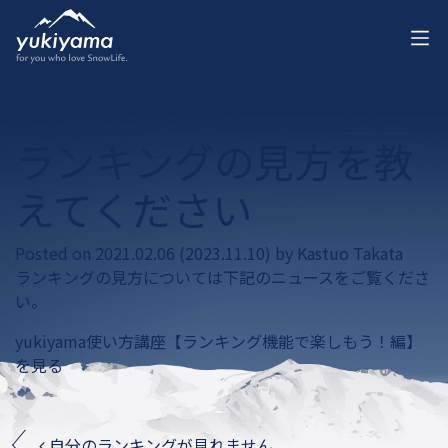
ランキングの見方を教
えてください
Posted on
2021.02.06
(2023.11.10)
by
Kastuo Takata
ランキングの見方については下記のニュースをご覧くださ
い。
yukiyama使い方講座【ランキング機能で楽しもう！編】
を見る
自分のランキングが見れません