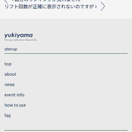
Post navigation
リフト回数が正確に表示されないのですが
sitemap
top
about
news
event info
how to use
faq
sitemap