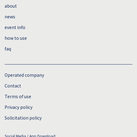
about
news
event info
how to use
faq
sitemap
Operated company
Contact
Terms of use
Privacy policy
Solicitation policy
Social Media / App Download