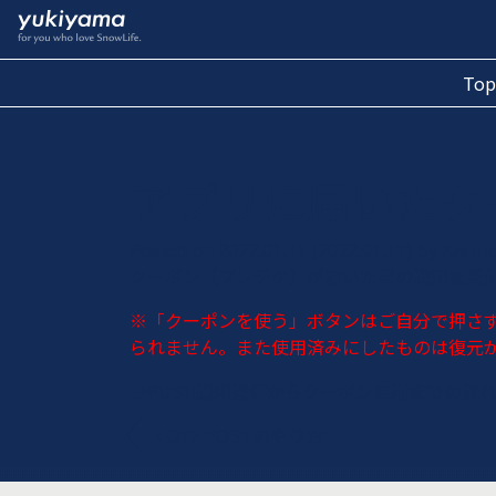
Top
アプリに届いたク
Posted on
2022.01.11
(2022.01.11)
by
Kastuo
クーポン（プレチケ）が届いた旨の通知を受信
※「クーポンを使う」ボタンはご自分で押さ
られません。また使用済みにしたものは復元
→
PUSH通知受信からクーポン使用までの流
Post navigation
OFF POSTのやり方