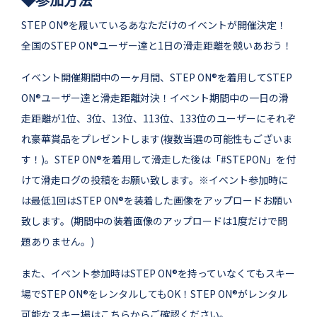
STEP ON®を履いているあなただけのイベントが開催決定！
全国のSTEP ON®ユーザー達と1日の滑走距離を競いあおう！
イベント開催期間中の一ヶ月間、STEP ON®を着用してSTEP
ON®ユーザー達と滑走距離対決！イベント期間中の一日の滑
走距離が1位、3位、13位、113位、133位のユーザーにそれぞ
れ豪華賞品をプレゼントします(複数当選の可能性もございま
す！)。STEP ON®を着用して滑走した後は「#STEPON」を付
けて滑走ログの投稿をお願い致します。※イベント参加時に
は最低1回はSTEP ON®を装着した画像をアップロードお願い
致します。(期間中の装着画像のアップロードは1度だけで問
題ありません。)
また、イベント参加時はSTEP ON®を持っていなくてもスキー
場でSTEP ON®をレンタルしてもOK！STEP ON®がレンタル
可能なスキー場は
こちら
からご確認ください。