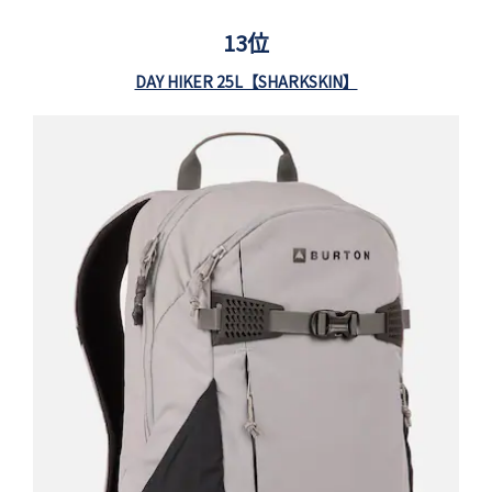
13位
DAY HIKER 25L【SHARKSKIN】