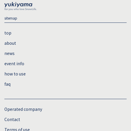
sitemap
top
about
news
event info
how to use
faq
sitemap
Operated company
Contact
Terms of use