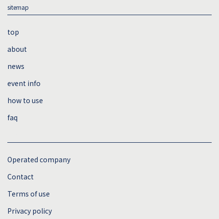
sitemap
top
about
news
event info
how to use
faq
sitemap
Operated company
Contact
Terms of use
Privacy policy