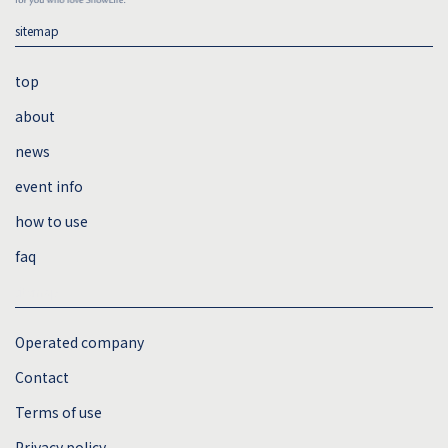
sitemap
top
about
news
event info
how to use
faq
sitemap
Operated company
Contact
Terms of use
Privacy policy