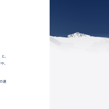
」と、
行や、
での連