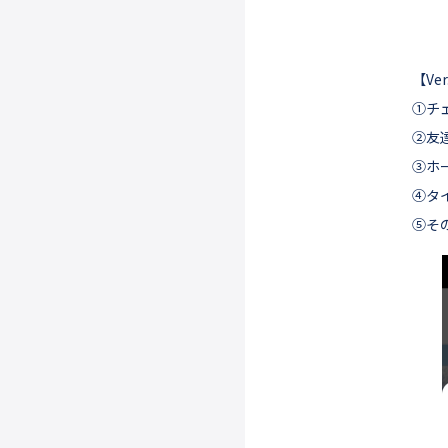
【Ve
①チェ
②友達
③ホ
④タ
⑤そ