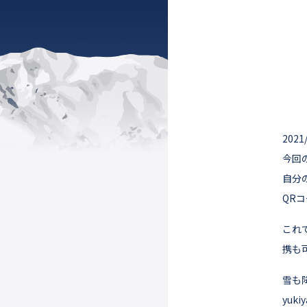
20
今回の
自分
QRコ
これ
携も
雪も
yu