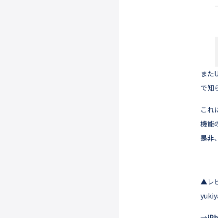
またU
で知
これ
機能
是非
▲レ
yu
→
iP