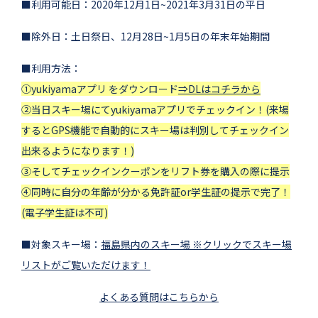
■利用可能日：2020年12月1日~2021年3月31日の平日
■除外日：土日祭日、12月28日~1月5日の年末年始期間
■利用方法：
①yukiyamaアプリ をダウンロード
⇒DLはコチラから
②当日スキー場にてyukiyamaアプリでチェックイン！(来場
するとGPS機能で自動的にスキー場は判別してチェックイン
出来るようになります！)
③そしてチェックインクーポンをリフト券を購入の際に提示
④同時に自分の年齢が分かる免許証or学生証の提示で完了！
(電子学生証は不可)
■対象スキー場：
福島県内のスキー場 ※クリックでスキー場
リストがご覧いただけます！
よくある質問はこちらから