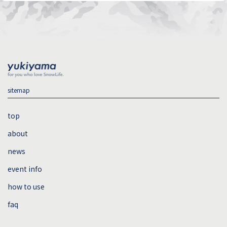
sitemap
top
about
news
event info
how to use
faq
sitemap