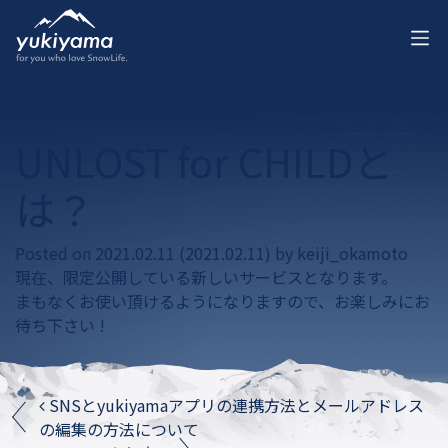
UNLOST for CHILDと
は？
Posted on
2021.02.11
(2021.02.11)
by
keiji_okamoto
現在、限定公開している新しいサービスとなります。
まもなくお使い頂けるようになりますので、お楽しみにお
待ち下さい !
Post navigation
SNSとyukiyamaアプリの連携方法とメールアドレス
の編集の方法について