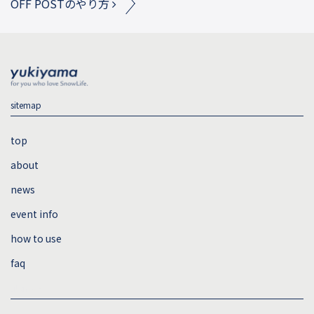
OFF POSTのやり方
sitemap
top
about
news
event info
how to use
faq
sitemap