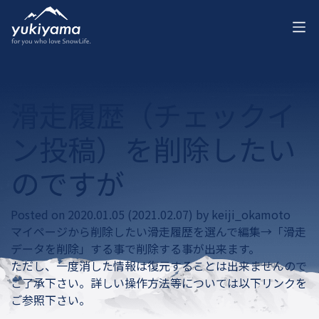
滑走履歴（チェックイ
ン投稿）を削除したい
のですが
Posted on
2020.01.05
(2021.02.07)
by
keiji_okamoto
マイページから削除したい滑走履歴を選んで編集→「滑走
データを削除」する事で削除する事が出来ます。
ただし、一度消した情報は復元することは出来ませんので
ご了承下さい。
詳しい操作方法等については以下リンクを
ご参照下さい
。