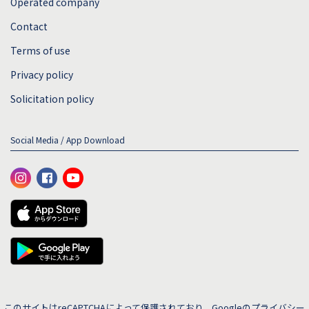
Operated company
Contact
Terms of use
Privacy policy
Solicitation policy
Social Media / App Download
このサイトはreCAPTCHAによって保護されており、Googleの
プライバシー