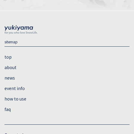
sitemap
top
about
news
event info
how to use
faq
sitemap