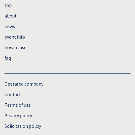
top
about
news
event info
how to use
faq
sitemap
Operated company
Contact
Terms of use
Privacy policy
Solicitation policy