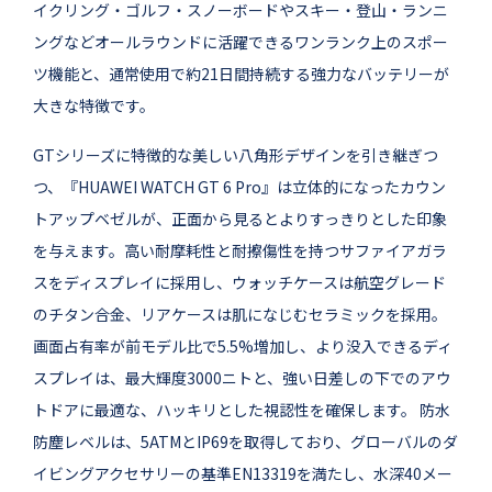
イクリング・ゴルフ・スノーボードやスキー・登山・ランニ
ングなどオールラウンドに活躍できるワンランク上のスポー
ツ機能と、通常使用で約21日間持続する強力なバッテリーが
大きな特徴です。
GTシリーズに特徴的な美しい八角形デザインを引き継ぎつ
つ、『HUAWEI WATCH GT 6 Pro』は立体的になったカウン
トアップベゼルが、正面から見るとよりすっきりとした印象
を与えます。高い耐摩耗性と耐擦傷性を持つサファイアガラ
スをディスプレイに採用し、ウォッチケースは航空グレード
のチタン合金、リアケースは肌になじむセラミックを採用。
画面占有率が前モデル比で5.5%増加し、より没入できるディ
スプレイは、最大輝度3000ニトと、強い日差しの下でのアウ
トドアに最適な、ハッキリとした視認性を確保します。 防水
防塵レベルは、5ATMとIP69を取得しており、グローバルのダ
イビングアクセサリーの基準EN13319を満たし、水深40メー